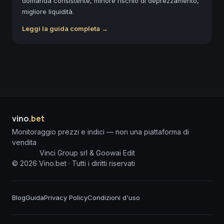
domanda consistente, minore rischio di deprezzamento,
migliore liquidità.
Leggi la guida completa →
vino
.bet
Monitoraggio prezzi e indici — non una piattaforma di
vendita
Vinci Group srl & Goowai Edit
©
2026
Vino.bet ·
Tutti i diritti riservati
Blog
Guida
Privacy Policy
Condizioni d'uso