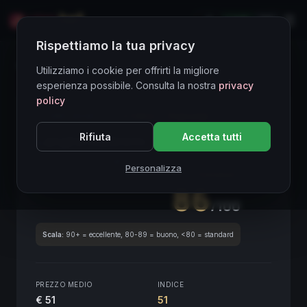
LIVE
EN
Rispettiamo la tua privacy
Directory Vini
Utilizziamo i cookie per offrirti la migliore
esperienza possibile. Consulta la nostra
privacy
policy
CORE ASSET
● STABLE
Piemonte
Rifiuta
Accetta tutti
Langhe Nebbiolo
2020
Piemonte
2020
Personalizza
SCORE ENOLOGICO GLOBALE
Trimestrale
86
/100
Scala:
90+ = eccellente, 80-89 = buono, <80 = standard
PREZZO MEDIO
INDICE
€ 51
51