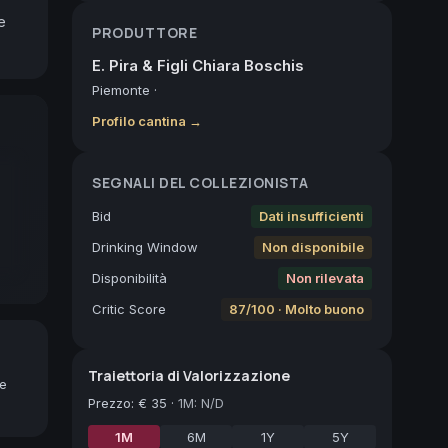
 
PRODUTTORE
E. Pira & Figli Chiara Boschis
Piemonte
·
Profilo cantina →
SEGNALI DEL COLLEZIONISTA
Bid
Dati insufficienti
Drinking Window
Non disponibile
Disponibilità
Non rilevata
Critic Score
87/100 · Molto buono
Traiettoria di Valorizzazione
ne
Prezzo
:
€ 35
·
1M: N/D
1M
6M
1Y
5Y