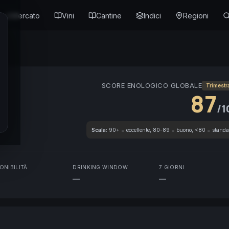
Mercato
Vini
Cantine
Indici
Regioni
SCORE ENOLOGICO GLOBALE
Trimestr
87
/1
Scala:
90+ = eccellente, 80-89 = buono, <80 = standa
ONIBILITÀ
DRINKING WINDOW
7 GIORNI
—
—