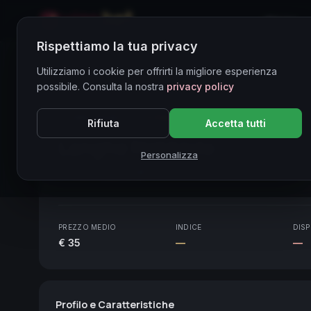
Home
Rispettiamo la tua privacy
Directory Vini
Utilizziamo i cookie per offrirti la migliore esperienza
possibile. Consulta la nostra
privacy policy
CORE ASSET
● STABLE
Piemonte
Rifiuta
Accetta tutti
Langhe Nebbiolo
2020
Personalizza
Piemonte
2020
PREZZO MEDIO
INDICE
DISP
€ 35
—
—
Profilo e Caratteristiche