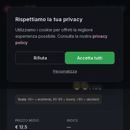
LIVE
EN
Rispettiamo la tua privacy
Directory Vini
Utilizziamo i cookie per offrirti la migliore
esperienza possibile. Consulta la nostra
privacy
policy
CORE ASSET
● STABLE
Piemonte
Rifiuta
Accetta tutti
Langhe Nebbiolo
2020
Piemonte
2020
Personalizza
SCORE ENOLOGICO GLOBALE
Trimestrale
86
/100
Scala:
90+ = eccellente, 80-89 = buono, <80 = standard
PREZZO MEDIO
INDICE
€ 12.5
—