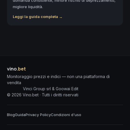
domanda consistente, minore rischio di deprezzamento,
migliore liquidità.
Leggi la guida completa →
vino
.bet
Monitoraggio prezzi e indici — non una piattaforma di
vendita
Vinci Group srl & Goowai Edit
©
2026
Vino.bet ·
Tutti i diritti riservati
Blog
Guida
Privacy Policy
Condizioni d'uso