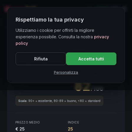
LIVE
EN
Rispettiamo la tua privacy
Directory Vini
Utilizziamo i cookie per offrirti la migliore
esperienza possibile. Consulta la nostra
privacy
policy
CORE ASSET
● STABLE
Piemonte
Rifiuta
Accetta tutti
Langhe Nebbiolo
2020
Piemonte
2020
Personalizza
SCORE ENOLOGICO GLOBALE
Trimestrale
82
/100
Scala:
90+ = eccellente, 80-89 = buono, <80 = standard
PREZZO MEDIO
INDICE
€ 25
25