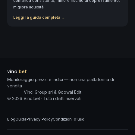
domanda consistente, minore rischio di deprezzamento,
migliore liquidità.
Leggi la guida completa →
vino
.bet
Monitoraggio prezzi e indici — non una piattaforma di
vendita
Vinci Group srl & Goowai Edit
©
2026
Vino.bet ·
Tutti i diritti riservati
Blog
Guida
Privacy Policy
Condizioni d'uso